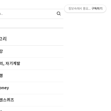
정보속에서 풍요찾기
구독하기
고리
강
리, 자기계발
행
oney
센스퀴즈