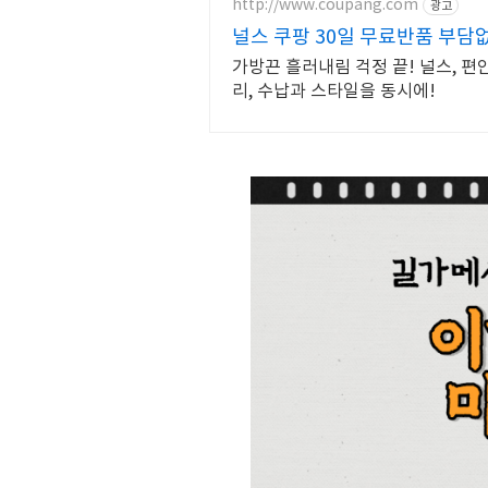
http://www.coupang.com
광고
널스 쿠팡 30일 무료반품 부담
가방끈 흘러내림 걱정 끝! 널스, 편
리, 수납과 스타일을 동시에!