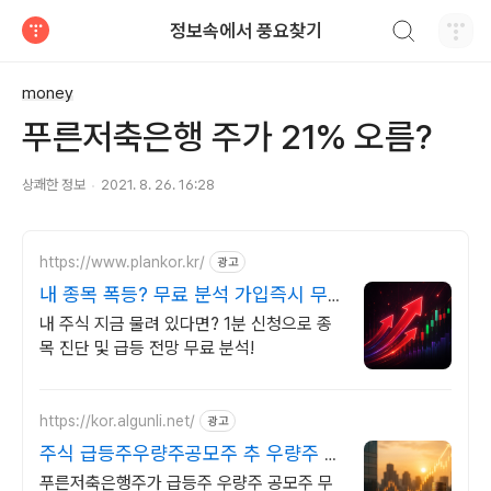
검색하기
정보속에서 풍요찾기
티스토리
money
푸른저축은행 주가 21% 오름?
상쾌한 정보
2021. 8. 26. 16:28
https://www.plankor.kr/
광고
내 종목 폭등? 무료 분석 가입즉시 무
료리포트 100%
내 주식 지금 물려 있다면? 1분 신청으로 종
목 진단 및 급등 전망 무료 분석!
https://kor.algunli.net/
광고
주식 급등주우량주공모주 추 우량주 무
료 공유
푸른저축은행주가 급등주 우량주 공모주 무