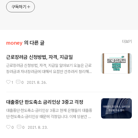
구독하기
더보기
money
의 다른 글
근로장려금 신청방법, 자격, 지급일
글 내용
근로장려금 신청방법, 자격, 지급일 알아보기 오늘은 근로
장려금과 자녀장려금에 대해서 요점만 간추려서 정리해보
겠습니다. 정부가 2021 근로장려금과 자녀장려금 지급일
1
0
2021. 8. 26.
을 결정했습니다. 국세청은 코로나로 어려움을 겪는 저소
득 가구를 위해 2020년 정기분과 반기 정산분 근로·자녀
장려금을 8월 말 지급 예정입니다. 정부는 저소득 가정의
대출중단 한도축소 금리인상 3중고 걱정
근로의욕을 높이고 자녀 양육 지원을 위해, 소득·재산 요건
글 내용
을 충족하면 근로·자녀장려금을 지급하기로 했습니다. 근
대출중단·한도축소·금리인상 3중고 현재 은행들의 대출중
로·자녀장려금 전년도 귀속 정기분은 5월에 신청을 받고 9
단·한도축소·금리인상 때문에 걱정입니다. 이제 당분간 대
월 30일까지 지급하는데, 올해는 지난 해보다 한달 빠르게
출은 어려울 것 같습니다. 대출로 작은 가게 얻어서 오프라
지급하기로 했습니다. 근로장려금은 연간 산정액의 35%
0
0
2021. 8. 23.
인 강의나 원데이클래스 등을 해보려는 계획이 잇었는데
씩을 상·하반기 두 차례 나눠 지급하고 정산을 통해 나머지
좀 더 미뤄야 할 것 같네요. 너무 아쉽습니다. 오늘 나온 뉴