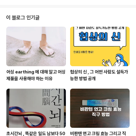
30%에 해당하는 반기 정산분을 9월 30..
스를 간단하게 정리해보았습니다. 대출중단 한도축소 올
하반기에 역대급 대출 보릿고개가 올 것이라는 우울한 전
망이 있습니다. 얼마전부터 은행들이 신규 대출을 중단하
이 블로그 인기글
고 있습니다. 먼저 농협이 전세대출과 주택담보대출을 11
월 말까지 중단했습니다. 우리은행 또한 9월까지 전세대출
을, 또 SC제일은행도 일부 주담대를 막았습니다. 그리고
신용대출도 축소되고 있습니다. 1억 원 이하 신용대출 한도
가 이전에는 '연봉의 2배'였으나 금감원이 '..
어싱 earthing 에 대해 알고 어싱
협상의 신 , 그 어떤 사람도 설득가
제품을 사용해야 하는 이유
능한 방법 공개
초시간뇌 , 똑같은 일도 남보다 50
비판텐 연고 크림 효능 그리고 직