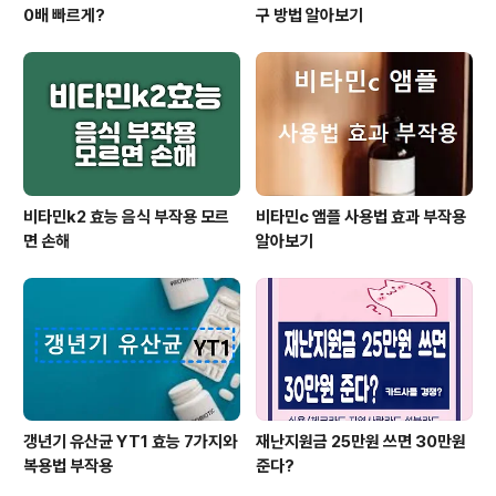
0배 빠르게?
구 방법 알아보기
비타민k2 효능 음식 부작용 모르
비타민c 앰플 사용법 효과 부작용
면 손해
알아보기
갱년기 유산균 YT1 효능 7가지와
재난지원금 25만원 쓰면 30만원
복용법 부작용
준다?