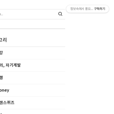
정보속에서 풍요찾기
구독하기
고리
강
리, 자기계발
행
oney
센스퀴즈