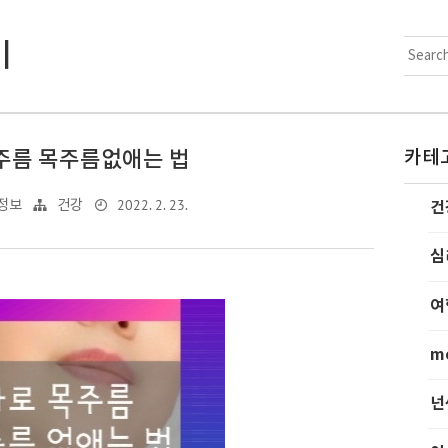
기
주름 목주름없애는 법
카테
2022. 2. 23.
정보
건강
건
심
여
m
넌