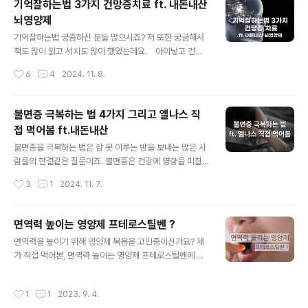
기억잘하는법 3가지 건망증치료 ft. 내돈내산
3가지 효능을 정리한 내용입니다. 1. 뼈 건강 강화: 뼈에 칼
뇌영양제
슘이 잘 흡수되도록 돕고, 골다공증 예방에 효과적입니
글 내용
다. 2. 심혈관 질환 예방: 혈관 내 칼슘 축적을 막아 심혈관
기억잘하는법 궁즘하신 분들 많으시죠? 저 또한 궁금해서
질환 위험을 줄여줍니다. 3. 치아 건강 개선: 치아에 필요한
책도 많이 읽고 서치도 많이 했었는데요. 아이낳고 건망
미네랄 흡수를 돕습니다. 4. 항산화 효과: 세포 손상을 줄
증이 점점 심해지더라구요ㅜㅜ 안그래도 육아가 쉽지 않은
작성시간
6
4
2024. 11. 8.
이..
데 건망증까지 생기다니 우울했었습니다. 건망증 치료 그
래서 더 많이 공부했구요. 지금은 한참 심했을 때 보단 나아
지고 있는 것 같아서 감사하기도 한데요. 건망증 치료 ? 라
불면증 극복하는 법 4가지 그리고 엘나스 직
고 하면 의사같으니까... 건망증에 도움이 됐던여러가지 유
접 먹어봄 ft.내돈내산
용했던 방법과 함께 나에게 효과 있었던 내돈내산 뇌영양
글 내용
제도 공개해보겠습니다. 기억잘하는법 3가지 (건망증 치
불면증을 극복하는 법은 잠 못 이루는 밤을 보내는 많은 사
료에 도움) 1. 감정컨트롤 기억잘하는법(건망증 치료)은 감
람들의 한결같은 질문이죠. 불면증은 건강에 영향을 미칠
정 컨트롤이 중요한 요소로 작용합니다. 기분이 좋지 않을
뿐 아니라 삶의 질을 심하게 떨어뜨릴 수 있습니다. 저도 새
작성시간
3
1
2024. 11. 7.
때는 기억력이 떨어집니다. 따라서 감정을 잘 조절하여 기
벽 어느 시간을 넘으면 잠이 아예 안 오는 그런 날이 오더라
억에 좋은 상태를 만드는 것..
구요ㅠㅠ 아이를 키우고 있고 일을 하고 있어, 온전히 내
시간은 밤시간 밖에 없으니 늦게 자게 되었구요. 점점 밤에
면역력 높이는 영양제 프테로스틸벤 ?
잠이 안 오는 증상도 나타났어요. 당연히 낮엔 너무 피곤했
글 내용
면역력을 높이기 위해 영양제 복용을 고민중이신가요? 제
구요. 그래서 저만의 불면증 극복하는 법을 찾아 꾸준히
가 직접 먹어본, 면역력 높이는 영양제 프테로스틸벤에 대
실천중이구요. 결과는...........? 만족합니다! 요즘은 밤에 억
한 정보를 알려드리고자 합니다. 그 전에 면역력에 대해 생
지로 자려고 하지 않아도 잠이 오네요ㅠ 저만의 불면증 치
각해볼게요. 면역력이란 몸의 방어력이라고 할 수 있습니
료방법 노하우를 풀어봅니다. 불면증 극복하는 법 1. 햇
작성시간
1
1
2023. 9. 4.
다. 병원균 침투, 염증 반응을 예방하거나 막아주는 힘입니
빛 쬐기 불면증 해결하려면 첫번째, 매일 햇빛을 쬐는 시..