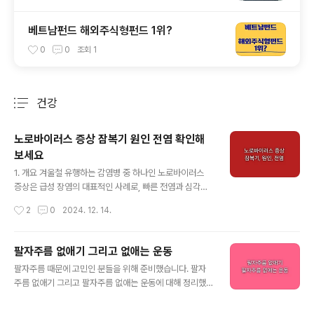
베트남펀드 해외주식형펀드 1위?
0
0
조회
1
건강
분류 전체보기
주요 글 목록
노로바이러스 증상 잠복기 원인 전염 확인해
보세요
글 내용
1. 개요 겨울철 유행하는 감염병 중 하나인 노로바이러스
증상은 급성 장염의 대표적인 사례로, 빠른 전염과 심각한
증상으로 주의가 필요합니다. 감염 초기에 노로바이러스
작성시간
2
0
2024. 12. 14.
잠복기가 있어 바로 나타나지 않을 수 있지만, 전염력은 매
우 높습니다. 노로바이러스 원인을 파악하고, 예방책을 실
천하는 것이 무엇보다 중요합니다. 오늘은 증상, 원인, 예방
팔자주름 없애기 그리고 없애는 운동
및 치료에 대해 알아보겠습니다. 2. 노로바이러스란? 노
글 내용
팔자주름 때문에 고민인 분들을 위해 준비했습니다. 팔자
로바이러스는 매우 강한 전염력을 가진 바이러스로, 소화
주름 없애기 그리고 팔자주름 없애는 운동에 대해 정리했
기계에 큰 영향을 미칩니다. 노로바이러스 증상의 주요 특
으니 도움이 되었으면 좋겠습니다. 1. 개요 많은 사람들이
징은 설사와 구토이며, 심한 경우 탈수까지 유발할 수 있습
고민하는 팔자주름 없애기는 동안 피부를 유지하는 데 중
니다. 노로바이러스 특성 중 하나는 열에 약하지만 저온에