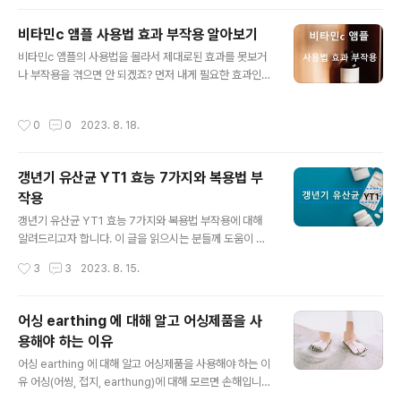
다. 그러기 위해선 세포 조직, 장기, 단백질 등의 복잡한 네
트워크가 건강해야합니다. 나이가 들수록, 생활이 피곤할
비타민c 앰플 사용법 효과 부작용 알아보기
수록 몸도 약해지기 마련인데요. 주변사람들을 보면 코로
글 내용
나 이후 감기도 더 잘 걸리고, 오래 가는 듯 합니다. 심지어
비타민c 앰플의 사용법을 몰라서 제대로된 효과를 못보거
여름에도 독감에 걸리더군요. 몸 컨디션이 너무 떨어져 걱
나 부작용을 겪으면 안 되겠죠? 먼저 내게 필요한 효과인지
정되기도 합니다. boosting immunity 그렇다면 면역력
확인해보시고 사용법, 부작용도 같이 알아보시길 바랍니
을 올리는 방법은 무엇일까요? 모두 알고 있지만 잘 안되
다. 비타민c 앰플의 효능 비타민C 앰플의 바타민c는 피부
작성시간
0
0
2023. 8. 18.
는, 규칙적인 운동과 식습관에..
건강과 면역력 강화에 기여하는 중요한 성분입니다. 노화
로 인한 피부 변화를 완화하고 콜라겐 생성을 촉진시켜 탄
력 있는 피부를 도와줍니다. 그리고 활성산소를 제거하고
갱년기 유산균 YT1 효능 7가지와 복용법 부
강력한 항산화 작용을 통해 피부를 밝게 유지시켜줍니다.
작용
다수의 임상 연구 및 논문에서 피부 개선 효과가 입증되었
글 내용
으며, Smith et al. ("Topical Vitamin C: A Ultimate
갱년기 유산균 YT1 효능 7가지와 복용법 부작용에 대해
Agency for Treatment Photoaging and Other De
알려드리고자 합니다. 이 글을 읽으시는 분들께 도움이 되
rmatology Conditions")에 따르..
었으면 합니다. 괴로운 갱년기 나이 드는 것도 서러운데, 하
작성시간
3
3
2023. 8. 15.
나 둘 심상치 않은 증상들이 나타납니다. 자고 싶은데 잠이
안 와서 새벽까지 뜬 눈으로 지새다 늘 피곤한 불면증, 갑자
기 얼굴이 확 달아오르면서 붉어지는 안면홍조, 별 일 아닌
어싱 earthing 에 대해 알고 어싱제품을 사
데 화가 나고 우울하고 감정기복이 심할 때가 자주 있습니
용해야 하는 이유
다. 거기에다 신진대사가 떨어졌는지 먹는 양을 줄여도 계
글 내용
속 살이 찌고, 관절통, 근육통, 피부노화에 가속도가 붙은
어싱 earthing 에 대해 알고 어싱제품을 사용해야 하는 이
것 같습니다. 위와 같은 증상이 있다면 방치하지 마세요. 관
유 어싱(어씽, 접지, earthung)에 대해 모르면 손해입니
리가 늦을수록 더 큰 시간과 비용을 들여야하거나 고통이
다. 왜 모르면 손해인지 알려드리기 전 뜻, 효과, 방법등을