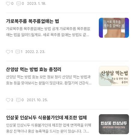
작성시간
0
0
2023. 1. 18.
뒤따를 수 있습니다. 그래서 스마트한 관리를 위해 도움될
알려드리겠습니다. 개요 어싱이란 지구의 자연 전하가 전
정보를 알려드리겠습니다...
달되도록 몸을 연결하는 것입니다. 접지라고도 합니다. 사
람이 맨발로 땅을 밟거나, 땅과 연결된 전도성 장치에 몸을
가로목주름 목주름없애는 법
연결하는 것이죠. 그리하여 지구의 치유에너지인 마이너스
글 내용
가로목주름 목주름없애는 방법 공개 가로목주름 목주름없
전기가 우리몸에 들어올 수 있도록 하는 것입니다. 십년이
애는 법을 알려드릴게요. 세로 목주름 없애는 방법도 같이
라는 세월이 넘도록 남녀노소와 운동선수 등의 사람들이
넣어 보았습니다. 이 분은 카토 히토미라는 일본인인데, 곧
많이 실천 중입니다. 개념 탄생배경 미국인 클린턴 오버가
환갑이라고 합니다. 피부관리가 정말 잘 됐죠? 카토 히토미
수년간 조사하고 의사, 생체물리학자, 전기생리학자 등과
작성시간
1
1
2022. 2. 23.
는 오히려 어렸을 때 부터 목주름이 있었는데, 오늘 소개해
의 과학적 연구를 통해 2010년 책을 냈습니다. 그 이후 사
드릴 운동을 수년간 해왔다고 합니다. 지금은 목에 주름이
람들에게 더 알려지게 ..
거의 없네요. 수술이나 시술이 아닌, 오직 얼굴 근육 운동으
산양삼 먹는 방법 효능 총정리
로 관리하셨다고 해요. 유튜버이지며 일반인입니다. 바쁜
글 내용
일상 가운데 피부관리하러 갈 시간 내기 어려운 분들도 많
산양삼 먹는 방법 효능 모든 정보 정리 산양삼 먹는 방법과
고, 시술이나 수술을 무서워하는 분들도 많죠. 특히 부작용
효능 등을 찾아보시는 분들이 많은데요. 환절기에 건강식
도 걱정되구요. 오늘은 그런 분들을 위해 목주름 관리 운동
품을 찾으시면서 산양삼을 찾으시는 분들이 많습니다. 오
을 알려 드릴게요. 일본은 화장기술이나 미용쪽이 많이 발
늘 포스팅에선 산양삼 뜻, 장뇌삼과 차이점, 산양삼 먹는법,
작성시간
2
0
2021. 10. 25.
달한 것 같아요. 빨대 운동기법이..
산양삼 효능 정보를 정리해드리겠습니다. 산양삼이란? 저
도 환절기에 건강을 지켜주는 식품을 알아보다가 산양삼에
대한 정보를 추가적으로 알게 되었는데요. 산양삼은 인위
인삼꽃 인삼뇌두 식용불가인데 제조한 업체
적인 시설 없이 산지에서 파종하거나 양묘한 종묘를 이식
글 내용
한 인삼입니다. 더 자세히 설명하자면 농약 및 화학비료를
인삼꽃 인삼뇌두 식용불가인데 제조한 업체 면역력을 위해
사용하지 않고 친환경적으로 재배하여 한국임업진흥원 품
홍삼 진액이나 홍삼 농축액을 드시는 분이 많습니다. 그런