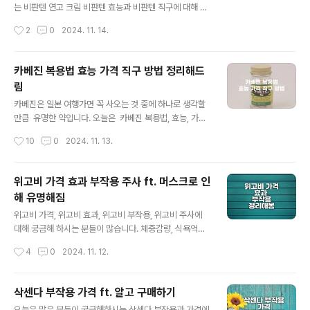
야 합니다. 2. 포스파티딜세린이 필요한 이유 2-1. 치매가
는 비판텐 연고 크림 비판텐 효능과 비판텐 직구에 대해 알
무서운 이유 치매는 단순한 기억력 저하를 넘어 뇌 세포가
려드리려고 합니다. 목차1. 비판텐 크림 효능 그리고 직구
작성시간
2
0
2024. 11. 14.
비가역적으로 손상되며, 다음과 같은 증상이 나타납니
방법 알아보기2. 비판텐 종류3. 비판텐 효능4. 비판텐 성
다. 초기 증상: 간단한 ..
분5. 비판텐 부작용6. 비판텐 크림 얼굴에 ?7. 비판텐 연고
(비판텐 여드름)8. 비판텐 직구9. 비판텐 가격10. 결론 1.
카베진 복용법 효능 가격 직구 방법 정리해드
비판텐 연고 크림 효능 그리고 직구 방법 알아보기 비판텐
림
은 다양한 피부 문제를 개선해주는데요. 특히 여드름 완화
글 내용
효과가 뛰어나며, 민감한 피부에도 사용이 가능합니다. 신
카베진은 일본 여행가면 꼭 사오는 것 중에 하나로 생각할
생아 피부에도 사용할 수 있을 정도이지요. 비판텐 효능, 부
만큼 유명한 약입니다. 오늘은 카베진 복용법, 효능, 가격,
작용, 가격, 비판텐 직구 방법을 살펴보며, 얼굴 사용에 대
직구 방법에 대해 총정리해드리겠습니다. 목차카베진이
작성시간
10
0
2024. 11. 13.
한 주의점도 알아보겠습니다. 사용감도 아래에 적어드릴게
유명한 이유카베진 구입 다운로드카베진?카베진 알파카베
요. ..
진 성분카베진 효능카베진 복용법카베진 부작용카베진 가
격카베진 직구카베진 후기결론 1. 카베진이 유명한 이
위고비 가격 효과 부작용 주사 ft. 머스크로 인
유 카베진은 일본에서 개발된 소화제입니다. 많은 사람들
해 유명해짐
이 찾는 이유는 빠른 효과와 안정성 때문입니다. 특히 소화
글 내용
불량이나 속쓰림이 있을 때, 많은 사람들이 찾고 있는데
위고비 가격, 위고비 효과, 위고비 부작용, 위고비 주사에
요. 카베진 효능은 여러 가지가 있지만, 무엇보다도 빠른 소
대해 궁금해 하시는 분들이 많습니다. 체중감량, 식욕억제
화불량 완화가 큰 장점이죠. 이러한 효능 덕분에 복용법에
효과가 좋아서 인기가 높은데요. 테슬라의 일론 머스크가
작성시간
4
0
2024. 11. 12.
대해서도 많은 분들이 찾아보고 있습니다. 또한, 카베진 가
언급하면서 주목받게 되었다고 할 수 있습니다. 위고비의
격은 저렴한 편입니다. 이와 같은 이유..
가격,효과,부작용,그리고 주사에 대해 알기 쉽게 정리해보
겠습니다. 위고비란? 위고비는 GLP-1 유사체로, 주로
삭센다 부작용 가격 ft. 알고 구매하기
비만 치료에 쓰이는 전문 의약품입니다. 이 약은 인슐린 생
글 내용
오늘은 많은 분들이 궁금해하시는 삭센다 부작용과 가격에