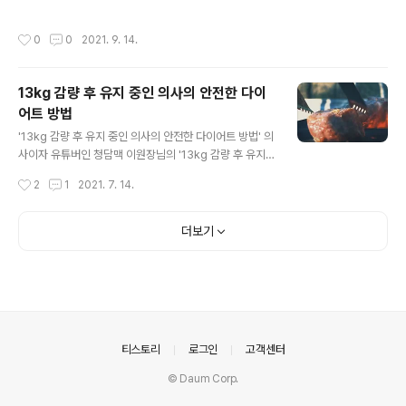
질검사에 합격한 삼을 말합니다. 장뇌삼과의 차이점 그렇
데 최근, 식용불가인 인삼꽃과 인삼뇌두를 이용하여 홍삼
다면 많은 분들이 알고 있는 장뇌삼과 산양삼의 차이점은
제품을 만든 뉴스가 나와 많은 분들이 놀랐을겁니다. 식품
작성시간
0
0
2021. 9. 14.
무엇일까요? 차이점이라기 보다는 용어 정리가 있었다..
의약품안전처는 식품 등에 사용할 수 없는 원료인 인삼꽃
과 인삼뇌두를 사용해 '홍삼 농축액' 등을 제조‧판매한 A업
체와 B업체의 대표 C씨를「식품위생법」과「건강기능식품에
13kg 감량 후 유지 중인 의사의 안전한 다이
관한 법률」위반 혐의로 검찰에 송치했습니다. 수사결과 C
어트 방법
씨는 원가절감을 위해 홍삼제품(식품 또는 건강기능식품)
글 내용
제조 시 홍삼농축액 양을 50%정도 줄이고 인삼꽃과 인삼
'13kg 감량 후 유지 중인 의사의 안전한 다이어트 방법' 의
뇌두를 사용해 제조한 불법 농축액을 추가 투입하는 방식
사이자 유튜버인 청담맥 이원장님의 '13kg 감량 후 유지
으로 약 54 톤, 시가 29억 원 상당의 제품을 제조·판매했
중인 안전한 다이어트 방법'을 정리하며 제 생각도 같이 적
작성시간
2
1
2021. 7. 14.
다고 합니다. 20년 이상 인삼‧홍삼제품 ..
어 보았습니다. 오늘 방법은 단기간 다이어트 방법이 아니
고 일상 속에서 꾸준하게, 안전하게 실천할 수 있는 방법입
니다. 다이어트를 싫어하는 본능 우리에게는 다이어트를
더보기
싫어하는 본능이 있습니다. 왠지 운동을 끊어 놓으면, 운동
도 안 했는데 살이 빠질 거 같은 기분이 듭니다. 그리고 어
차피 살이 빠질 거니 좀 더 먹어도 되겠다는 생각도 듭니다.
이런 일들은 잘못돼서 일어나는 게 아닙니다. 우리의 몸과
뇌의 자연적인 반응입니다. 힘든 걸 피하려 하고, 쉬면서 편
하게 먹는 것. 이것이 인간의 본능입니다. 본능에 충실할수
의안내
티스토리
로그인
고객센터
록 몸무게는 점점..
© Daum Corp.