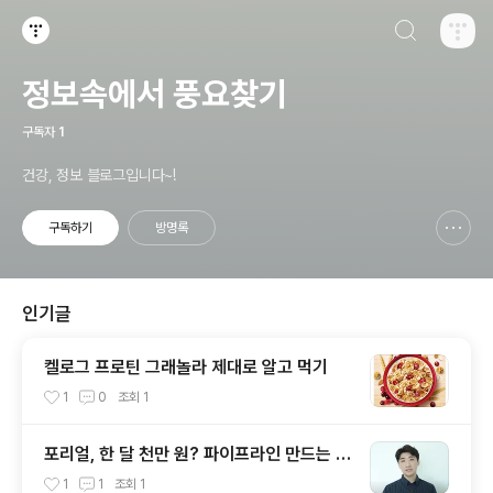
검색하기
티스토리
정보속에서 풍요찾기
구독자
1
건강, 정보 블로그입니다~!
구독하기
방명록
신고하기 레이어
열기
인기글
켈로그 프로틴 그래놀라 제대로 알고 먹기
1
0
조회
1
포리얼, 한 달 천만 원? 파이프라인 만드는 방
법 4가지
1
1
조회
1