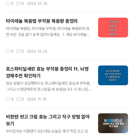
작성시간
0
0
2024. 12. 14.
요한 요소입니다. 노화나 생활 습관으로 인해 발생하는 이
서도 생존력이 강하다는 점입니다. 감염은 주로 노로바이
주름은 다양한 방법으로 개선이 가능합니다. 특히 팔자주
러스 원인으로 지목되는 오염된 물이나..
름 없애는 운동과 꾸준한 관리가 큰 효과를 발휘합니다. 오
타이레놀 복용법 부작용 복용량 총정리
늘은 이를 중심으로 구체적인 방법들을 소개합니다. 2. 팔
글 내용
자주름이 생기는 원인 먼저 주름이 생기는 원인을 이해하
타이레놀 복용법, 타이레놀 부작용, 타이레놀 복용량에 대
는 것이 중요합니다. 1. 팔자주름 개선 효과를 제대로 보기
한 모든 것을 알기 쉽게 알려드릴게요. 1. 개요 타이레놀은
위해선 피부 탄력 감소나 근육 약화가 주요 원인임을 알아
진통제 및 해열제로 널리 사용되는 약입니다. 주성분인 아
야 합니다. 2. 잘못된 생활 습관도 주름을 깊게 만듭니다.
세트아미노펜은 안전성이 높고 효과적이지만, 사용 시 주
작성시간
0
0
2024. 12. 13.
(턱을 괴거나 얼굴 한쪽이 눌..
의사항을 준수하지 않으면 예상치 못한 부작용을 초래할
수 있습니다. 특히, 타이레놀 복용량을 초과하면 간 손상 등
심각한 부작용이 발생할 수 있어 타이레놀 복용법에 대한
포스파티딜세린 효능 부작용 총정리 ft. 뇌영
이해가 중요합니다. --- 2. 타이레놀 효능 타이레놀 효능
양제추천 확인하기
은 두통, 발열, 생리통, 근육통, 관절염 통증 등 다양한 통증
글 내용
완화에 효과적입니다.또한, 위장에 부담이 적어 위염이나
많은 분들이 궁금해하시는 포스파티딜세린 효능과 부작용,
위궤양을 가진 사람들에게도 상대적으로 안전하게 사용할
그리고 뇌영양제추천 포스팅을 써 보았습니다. 이 포스팅
수 있습니다.타이레놀은 비마약성 진통제로 중독 위험이
을 쓰면서 제 소중한 분들에게 설명해주고 도움줄 수 있을
작성시간
4
0
2024. 11. 19.
낮은 약물로 알려져 있지만..
정도로 공부가 되었네요. 이 글이 지금 읽으시는 분들에게
도 도움이 되었으면 좋겠습니다. 1. 포스파티딜세린? 포
스파티딜세린(Phosphatidylserine)은 세포막의 주요
비판텐 연고 크림 효능 그리고 직구 방법 알아
구성 성분으로, 특히 뇌 신경 세포막에 필수적입니다. 이는
보기
인지 기능 개선과 기억력 향상에 도움을 주지만 체내에서
글 내용
합성되지 않으므로 음식이나 건강기능식품을 통해 섭취해
우리집에도 비판텐이 있는데요.오늘은 제가 직접 쓰고 있