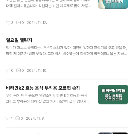
성과 분비를 늘리고, 혈당을 낮추며,식욕억제 효과가 있습
대해 알아보겠습니다. 삭센다는 비만 치료제로 많이 사용
니다. 이러한 효과가 알려지며 구하기 힘들 정도로 인기가
되는데요, 그 효과와 함께 부작용, 삭센다 가격에 대한 정보
높다고 합니다. 위고비 가격 위고비의 가격은 병원 처방
가 중요하죠. 그래서 오늘 포스팅을 통해 삭센다에 대한 모
과 약국 구매에 따라 차이가 있습니다. 보통 한 달에 약 15
작성시간
3
0
2024. 11. 12.
든 것을 정리해보겠습니다. 😊 삭센다 부작용 GLP-1 수
만원에서 25만원 정도라고 합니다. 체중, 치료 기간, 병원
용체 작용제로, 체중 감소에 도움을 주는 약물입니다. 하지
에 따라 가..
만 모든 약물과 마찬가지로 부작용이 있을 수 있습니다. 일
일요일 챌린지
반적으로 보고되는 삭센다 부작용으로는 다음과 같은 것들
글 내용
이 있습니다. 구역질 및 구토 : 많은 사용자들이 처음 사용
백수가 과로로 죽었다는.. 우스갯소리가 있다. 예전에 일하다 휴식기를 갖고 있을 때,
시 구역질을 경험합니다. 이는 약물의 작용으로 인해 발생
마침 저 얘기가 엄청 웃겼다. 그때 잠시 백수였는데 이상하게 바쁘더라.. 물론 지금은
하는 자연스러운 반응입니다. 소화불량 : 식사 후 불편함을
일하고 있어서 백수는 아닌데.. 늘 할 것이 많고 바쁘다.. 오늘은 휴일인데 바빴다...왜
느끼는 경우가 많습니다. 이는 위장관의 운동성을 변화시
이리 인생이 바쁘냐ㅋ 이 포스팅도 한번 더 수정할껀데, 그냥 이것저것 써본다.
작성시간
0
0
2024. 11. 10.
키기 때문입니다. 설사..
비타민k2 효능 음식 부작용 모르면 손해
글 내용
우리 몸에 매우 중요한 영양소인 비타민 K2 효능과 음식
그리고 부작용에 대해 잘 알고 계시나요?이 글은 읽으시는
당사자 뿐만 아니라 건강이 안 좋으신 부모님께도 도움이
될꺼예요. 저희 부모님도 혈관질환 때문에 병원도 다니시
작성시간
1
0
2024. 11. 9.
고 고생중이신데요. 저도 이 글 준비하며 도움이 많이 되었
습니다. 비타민 K2 효능 비타민 K2는 우리 몸에 다양한
중요한 역할을 합니다.아래는 비타민 K2가 건강에 주는 1